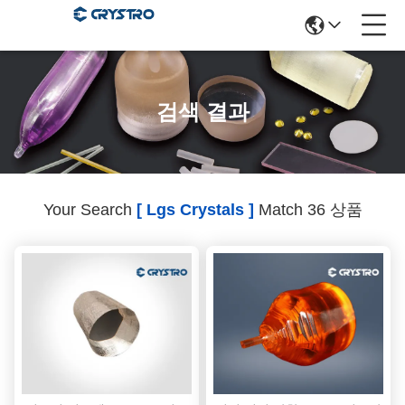
검색 결과
Your Search
[ Lgs Crystals ]
Match 36 상품