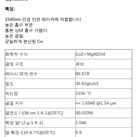
특징:
1540nm 안경 안전 레이저에 적합합니다
높은 흡수 부문
흥분 상태 흡수 가볍다.
높은 광질
균일하게 분산된 Co
화학적 수식
Co2+:MgAl2O4
결정 구조
큐브
레이시 매개 변수
80.07Å
밀도
30.62g/cm3
녹는점
2105 °C
굴절 지수
n= 1.6948 @1.54 μm
열전도 / ((W.cm-1.K-1@25°C)
00.033W
특정 열/ (J·g-1·K-1)
1.046
열 확장 /(10-6 /°C@25°C)
5.9