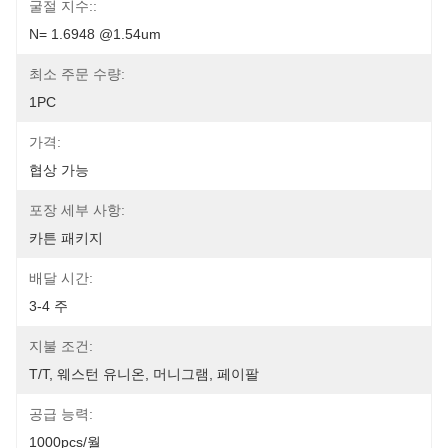
굴절 지수::
N= 1.6948 @1.54um
최소 주문 수량:
1PC
가격:
협상 가능
포장 세부 사항:
카튼 패키지
배달 시간:
3-4 주
지불 조건:
T/T, 웨스턴 유니온, 머니그램, 페이팔
공급 능력:
1000pcs/월