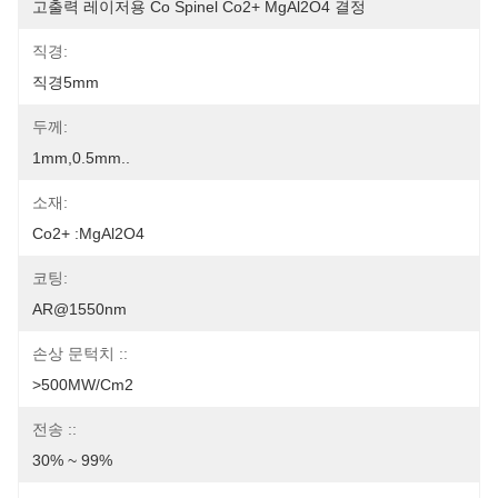
고출력 레이저용 Co Spinel Co2+ MgAl2O4 결정
직경:
직경5mm
두께:
1mm,0.5mm..
소재:
Co2+ :MgAl2O4
코팅:
AR@1550nm
손상 문턱치 ::
>500MW/cm2
전송 ::
30% ~ 99%