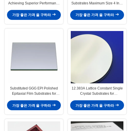
Achieving Superior Performance
Substrates Maximum Size 4 Inch
with 0.5 Mm Thickness
Diameter Thickness 0.5 Mm
가장 좋은 가격 을 구하라
가장 좋은 가격 을 구하라
Substituted GGG EPI Polished
12.383A Lattice Constant Single
Epitaxial Film Substrates for
Crystal Substrates for
Advanced Thin Film Applications
Cubic/Round Applications Up To
3'' Dia
가장 좋은 가격 을 구하라
가장 좋은 가격 을 구하라