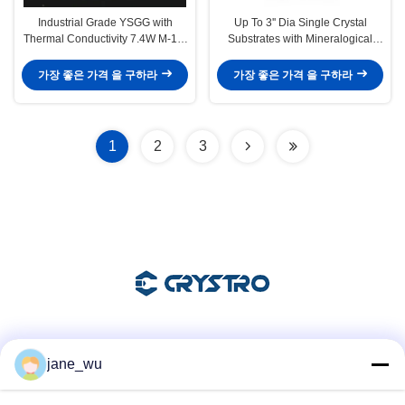
Industrial Grade YSGG with
Up To 3'' Dia Single Crystal
Thermal Conductivity 7.4W M-1k-
Substrates with Mineralogical
1 and Length Tolerance ±0.2mm
Garnet 0.5 Mm Thickness
가장 좋은 가격 을 구하라
가장 좋은 가격 을 구하라
1
2
3
소셜 미디어
jane_wu