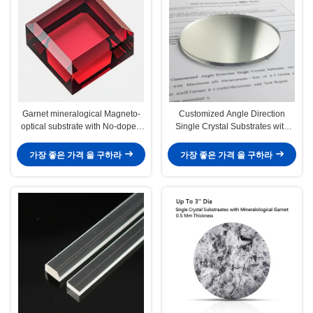
Garnet mineralogical Magneto-
Customized Angle Direction
optical substrate with No-doped
Single Crystal Substrates with
doping type
Maximum Size of 4 Inch Diameter
and Test Report Provided
가장 좋은 가격 을 구하라
가장 좋은 가격 을 구하라