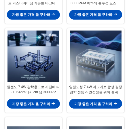
트 커스터마이징 가능한 마그네토
3000PPM 이하의 흡수성 모스 경
광 결정 전형적인 크기 8mm X
도가 8점 0인 마그네토 광학 결정
8mm X 5mm 광 장치에 이상적입
레이저 시스템에 이상적입니다
가장 좋은 가격 을 구하라
가장 좋은 가격 을 구하라
니다
열전도 7.4W 광학용으로 사진에 따
열전도성 7.4W 마그네토 광성 결정
라 1064nm에서 cm 당 3000PPM
광학 성능과 안정성을 위해 설계된
이하의 흡수를 특징으로 하는 마그
투명한 박스 패키지
네토 광학 결정
가장 좋은 가격 을 구하라
가장 좋은 가격 을 구하라