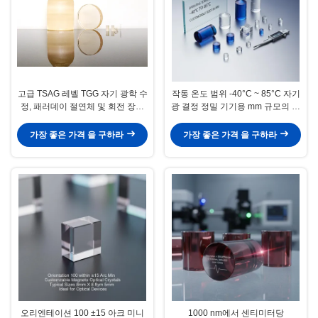
고급 TSAG 레벨 TGG 자기 광학 수
작동 온도 범위 -40°C ~ 85°C 자기
정, 패러데이 절연체 및 회전 장치
광 결정 정밀 기기용 mm 규모의 전
용 테르븀 갈륨 가넷, 400-1100nm
형적인 크기를 사용자 정의 할 수
전송
있습니다
가장 좋은 가격 을 구하라
가장 좋은 가격 을 구하라
오리엔테이션 100 ±15 아크 미니
1000 nm에서 센티미터당