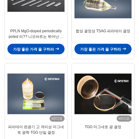
PPLN MgO-doped periodically
합성 결정성 TSAG 파라데이 결정
poled 리?? 니오바트는 뛰어난 비
선형 계수와 높은 반광절약 성능을
가지고 있습니다.
가장 좋은 가격 을 구하라
가장 좋은 가격 을 구하라
비디오
비디오
파라데이 편광기 고 격리성 마그네
TGG 마그네토 광 결정
토 광학 TGG 단일 결정