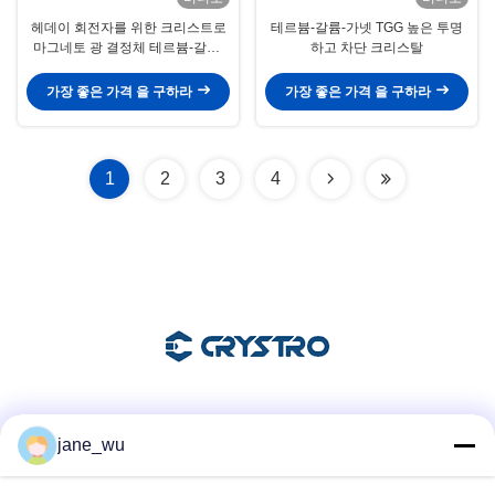
헤데이 회전자를 위한 크리스트로
테르븀-갈륨-가넷 TGG 높은 투명
마그네토 광 결정체 테르븀-갈륨-
하고 차단 크리스탈
가넷
가장 좋은 가격 을 구하라
가장 좋은 가격 을 구하라
1
2
3
4
소셜 미디어
jane_wu