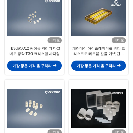
비디오
비디오
TB3Ga5O12 광섬유 격리기 마그
패러데이 아이솔레이터를 위한 크
네토 광학 TGG 크리스탈 사각형
리스트로 테르븀-갈륨-가넷 단일
결정 로드
가장 좋은 가격 을 구하라
가장 좋은 가격 을 구하라
비디오
비디오