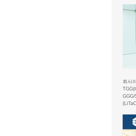
회사의
TGG(
GGG/
(Li