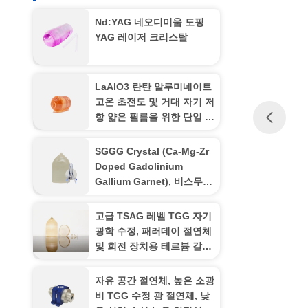
Nd:YAG 네오디미움 도핑
YAG 레이저 크리스탈
LaAlO3 란탄 알루미네이트
고온 초전도 및 거대 자기 저
항 얇은 필름을 위한 단일 크
리스탈 기판
SGGG Crystal (Ca-Mg-Zr
Doped Gadolinium
Gallium Garnet), 비스무트
철 가넷 박막의 에피택셜 성
장에 특별히 적용되는 전문
고급 TSAG 레벨 TGG 자기
기판 소재
광학 수정, 패러데이 절연체
및 회전 장치용 테르븀 갈륨
가넷, 400-1100nm 전송
자유 공간 절연체, 높은 소광
비 TGG 수정 광 절연체, 낮