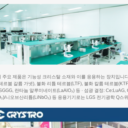
 주요 제품은 기능성 크리스탈 소재와 이를 응용하는 장치입니다. 
테르븀 갈륨 가넷), 불화 리튬 테르븀(LTF), 불화 칼륨 테르븀(KTF) 등
SGGG, 란타늄 알루미네이트(LaAlO₃) 등 · 섬광 결정: Ce:LuAG
TaO₃)/니오브산리튬(LiNbO₃) 등 응용기기로는 LGS 전기광학 Q