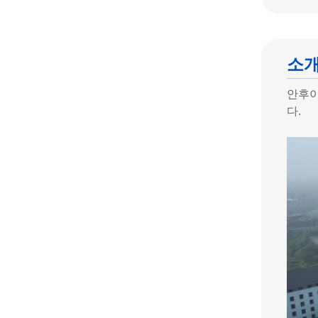
소
안후이
다.