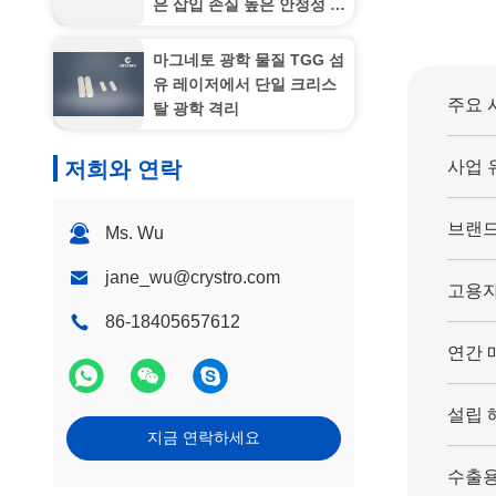
은 삽입 손실 높은 안정성 단
일/다단계 절연체
마그네토 광학 물질 TGG 섬
유 레이저에서 단일 크리스
주요 
탈 광학 격리
저희와 연락
사업 
브랜
Ms. Wu
jane_wu@crystro.com
고용자
86-18405657612
연간 
설립 
지금 연락하세요
수출용