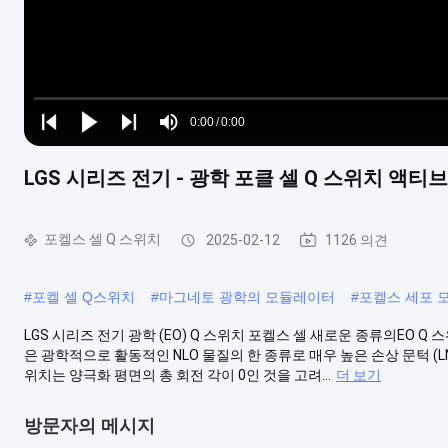
Loaded
:
0%
0:00
/
0:00
Play
Play
Play
Mute
Current
Duration
next
next
LGS 시리즈 전기 - 광학 포클 셀 Q 스위치 액티브
Time
포켈스 셀 Q 스위치
2025-02-12
1126 의견
#
포켈 셀 Q스위치
#
마그네토 광학의 모듈레이터
#
포켈스 세포 
LGS 시리즈 전기 광학 (EO) Q 스위치 포켈스 셀 새로운 종류의EO 
은 광학적으로 활동적인 NLO 물질의 한 종류로 매우 높은 손상 문턱 (LN의
위치는 양극화 평면의 총 회전 각이 0인 것을 고려...
더 보기
방문자의 메시지