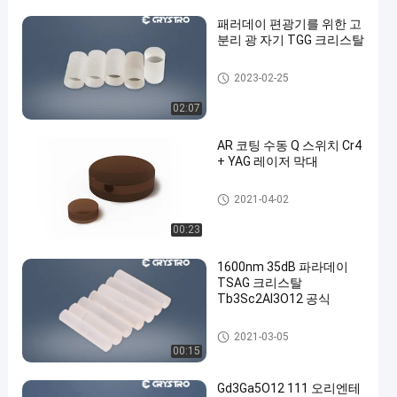
패러데이 편광기를 위한 고
분리 광 자기 TGG 크리스탈
광 자기 크리스탈
2023-02-25
02:07
en
AR 코팅 수동 Q 스위치 Cr4
+ YAG 레이저 막대
레이저 결정
2021-04-02
00:23
1600nm 35dB 파라데이
TSAG 크리스탈
Tb3Sc2Al3O12 공식
TSAG 크리스탈
2021-03-05
00:15
Gd3Ga5O12 111 오리엔테