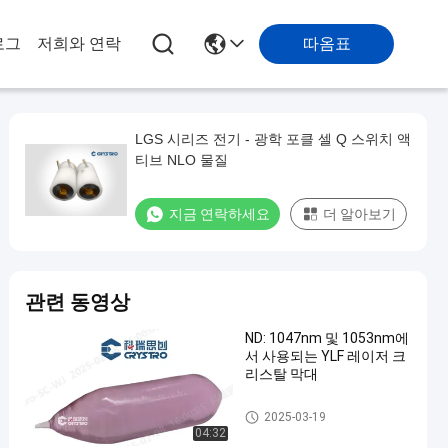
따옴표
로그
저희와 연락
LGS 시리즈 전기 - 광학 포클 셀 Q 스위치 액
티브 NLO 물질
지금 연락하세요
더 알아보기
관련 동영상
ND: 1047nm 및 1053nm에
서 사용되는 YLF 레이저 크
리스탈 막대
레이저 결정
2025-03-19
04:32