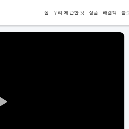
집
우리 에 관한 것
상품
해결책
블
Play
Video