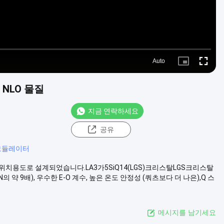
Auto
Picture-
Fullscre
in-
Picture
 NLO 물질
지금 연락하세요
공유
모듈레이터
Q 스위치용도로 설계되었습니다.LA3가5SiQ14(LGS)크리스탈LGS크리스탈
 약 9배), 우수한 E-O 계수, 높은 온도 안정성 (쿼츠보다 더 나은),Q 스
메시지를 남기세요