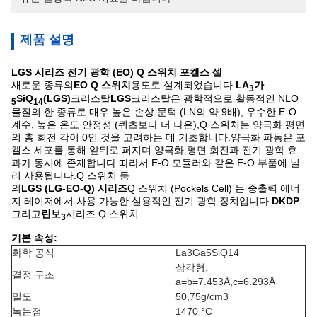
제품 설명
LGS 시리즈 전기 광학 (EO) Q 스위치 포켈스 셀
새로운 종류의
EO Q 스위치
용도로 설계되었습니다.
LA
가
3
SiQ
(LGS)
크리스탈
LGS
크리스탈은 광학적으로 활동적인 NLO
5
14
물질의 한 종류로 매우 높은 손상 문턱 (LN의 약 9배), 우수한 E-O
계수, 높은 온도 안정성 (쿼츠보다 더 나은),Q 스위치는 양극화 평면
의 총 회전 각이 0인 것을 고려하는 데 기초합니다.양극화 파동은 포
켈스 세포를 통해 앞뒤로 퍼지며 양극화 평면 회전과 전기 광학 효
과가 동시에 존재합니다.따라서 E-O 모듈러와 같은 E-O 부품에 널
리 사용됩니다.Q 스위치 등
의
LGS (LG-EO-Q) 시리즈
Q 스위치 (Pockels Cell) 는 중출력 에너
지 레이저에서 사용 가능한 실용적인 전기 광학 장치입니다.
DKDP
그리고
린보
시리즈 Q 스위치.
3
기본 속성:
화학 공식
La3Ga5SiQ14
삼각형,
결정 구조
a=b=7.453Å,c=6.293Å
밀도
50,75g/cm3
녹는점
1470 °C