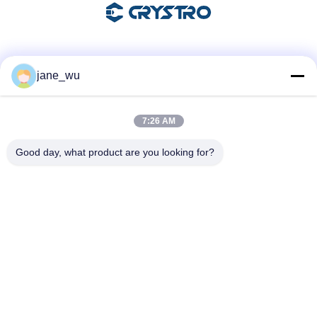
소셜 미디어
jane_wu
7:26 AM
빠른 연락
Good day, what product are you looking for?
전화
86-0551-63840886
이메일
jane_wu@crystro.com
주소
176번, Yuner Rd, Yunhai Rd 산업 단지, Baohe 지구, 허페이
시, 안후이 성