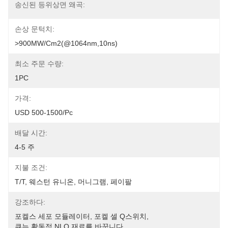
송신된 등위상면 왜곡:
손상 문턱치:
>900MW/cm2(@1064nm,10ns)
최소 주문 수량:
1PC
가격:
USD 500-1500/pc
배달 시간:
4-5 주
지불 조건:
T/T, 웨스턴 유니온, 머니그램, 페이팔
강조하다:
포켈스 세포 모듈레이터
, 
포켈 셀 Q스위치
, 
큐는 활동적 NLO 재료를 바꿉니다