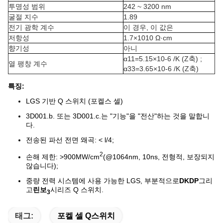
투명성 범위
242 ~ 3200 nm
굴절 지수
1.89
전기 광학 계수
이 경우, 이 값은
저항성
1.7×1010 Ω·cm
향기성
아니
α11=5.15×10-6 /K (Z축) ;
열 팽창 계수
α33=3.65×10-6 /K (Z축)
특징:
LGS 기반 Q 스위치 (포켈스 셀)
3D001.b. 또는 3D001.c.는 "기능"을 "전산"하는 것을 말합니
다.
전송된 파선 전면 왜곡: < l/4;
2
손해 제한: >900MW/cm
(@1064nm, 10ns, 전형적, 보장되지
않습니다);
중량 전력 시스템에 사용 가능한 LGS, 부분적으로
DKDP
그리
고
린보
시리즈 Q 스위치.
3
태그:
포켈 셀 Q스위치