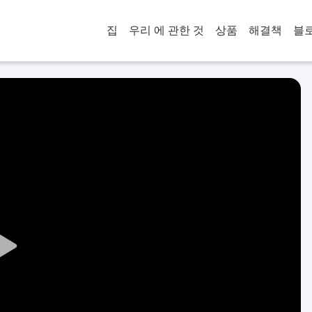
집
우리 에 관한 것
상품
해결책
블
Play
Video