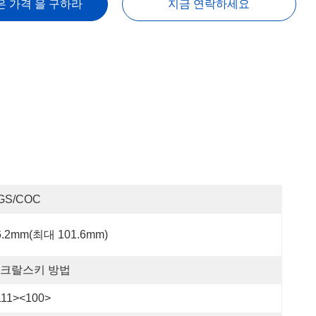
은 가격 을 구하라
지금 연락하세요
GS/COC
6.2mm(최대 101.6mm)
크랄스키 방법
111><100>