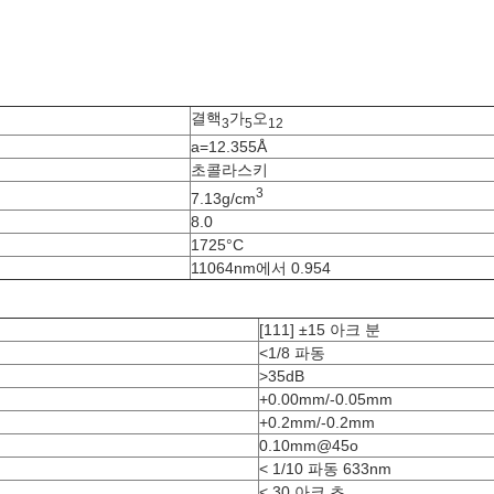
결핵
가
오
3
5
12
a=12.355Å
초콜라스키
3
7.13g/cm
8.0
1725°C
11064nm에서 0.954
[111] ±15 아크 분
<1/8 파동
>35dB
+0.00mm/-0.05mm
+0.2mm/-0.2mm
0.10mm@45o
< 1/10 파동 633nm
< 30 아크 초