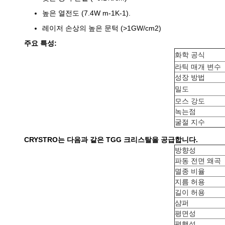
높은 열전도 (7.4W m-1K-1).
레이저 손상의 높은 문턱 (>1GW/cm2)
주요 특성:
화학 공식
라틱 매개 변수
성장 방법
밀도
모스 강도
녹는점
굴절 지수
CRYSTRO는 다음과 같은 TGG 크리스탈을 공급합니다.
방향성
파동 전면 왜곡
멸종 비율
지름 허용
길이 허용
샴퍼
평면성
평행성