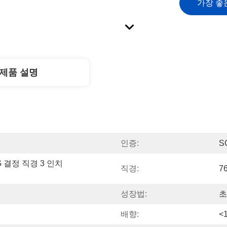
가장 좋
제품 설명
인증:
S
 결정 직경 3 인치 
직경:
7
성장법:
초
배향:
<