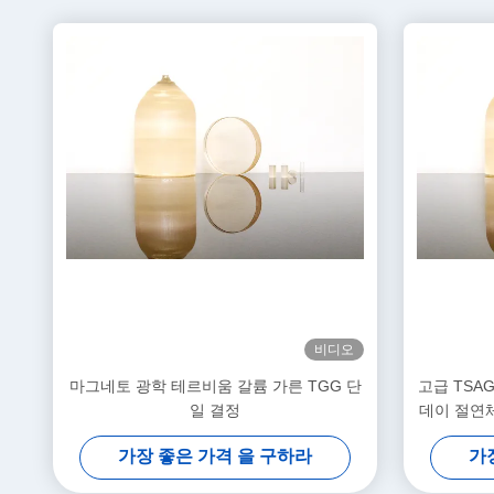
비디오
마그네토 광학 테르비움 갈륨 가른 TGG 단
고급 TSA
일 결정
데이 절연체
가장 좋은 가격 을 구하라
가