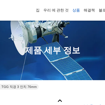
집
우리 에 관한 것
상품
해결책
블
제품 세부 정보
TGG 직경 3 인치 76mm