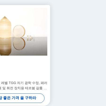
G 레벨 TGG 자기 광학 수정, 패러
 및 회전 장치용 테르븀 갈륨 가
넷, 400-1100nm 전송
장 좋은 가격 을 구하라