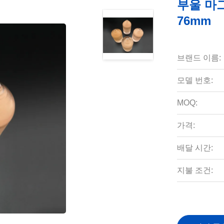
부울 마그
76mm
브랜드 이름:
모델 번호:
MOQ:
가격:
배달 시간:
지불 조건: