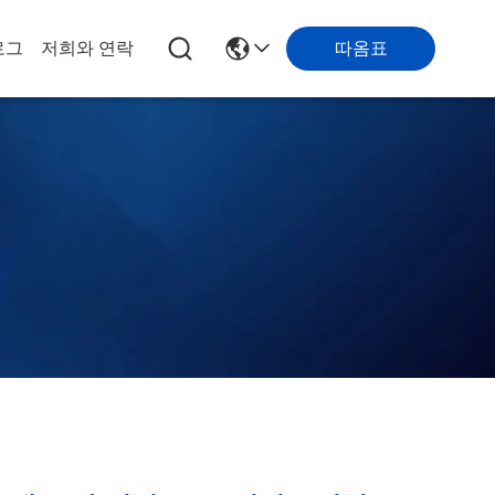
따옴표
로그
저희와 연락