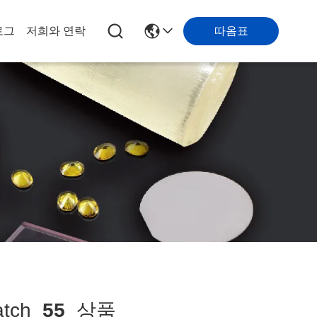
따옴표
로그
저희와 연락
tch
55
상품