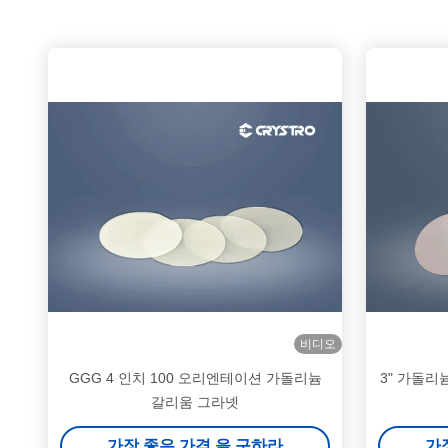
비디오
GGG 4 인치 100 오리엔테이션 가돌리늄
3" 가돌리
갈리움 그라넷
가장 좋은 가격 을 구하라
가