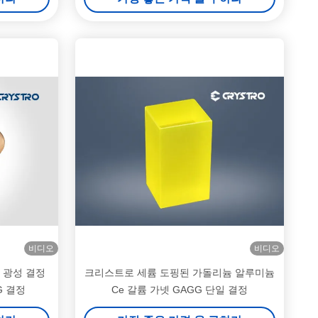
비디오
비디오
 광성 결정
크리스트로 세륨 도핑된 가돌리늄 알루미늄
G 결정
Ce 갈륨 가넷 GAGG 단일 결정