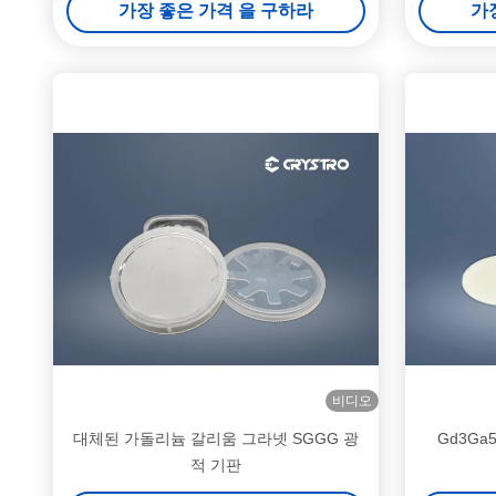
가장 좋은 가격 을 구하라
가
비디오
대체된 가돌리늄 갈리움 그라넷 SGGG 광
Gd3Ga
적 기판