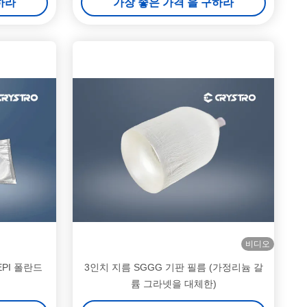
하라
가장 좋은 가격 을 구하라
비디오
EPI 폴란드
3인치 지름 SGGG 기판 필름 (가정리늄 갈
륨 그라넷을 대체한)