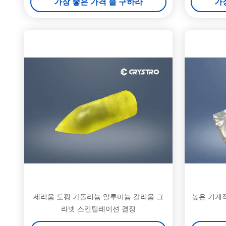
가장 좋은 가격 을 구하라
가
세리움 도핑 가돌리늄 알루미늄 갈리움 그
높은 기계적
라넷 스킨틸레이션 결정