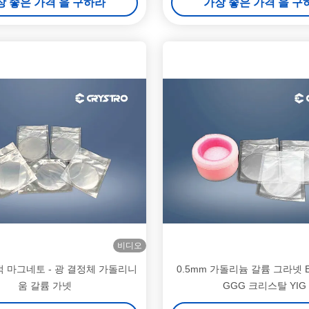
장 좋은 가격 을 구하라
가장 좋은 가격 을 구
비디오
 마그네토 - 광 결정체 가돌리니
0.5mm 가돌리늄 갈륨 그라넷 
움 갈륨 가넷
GGG 크리스탈 YIG