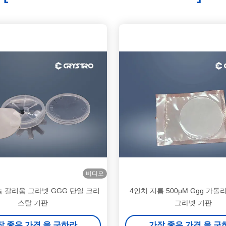
비디오
늄 갈리움 그라넷 GGG 단일 크리
4인치 지름 500μM Ggg 가
스탈 기판
그라넷 기판
장 좋은 가격 을 구하라
가장 좋은 가격 을 구