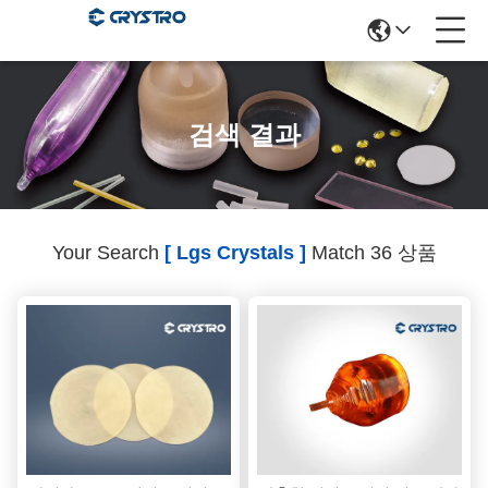
검색 결과
Your Search
[ Lgs Crystals ]
Match 36 상품