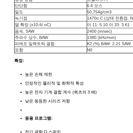
단단함
6.6 모스
밀도
50,754g/cm3
녹기점
1470o C (상태 전환점: N
열 확장 (x10-6/ oC)
아 11: 5.10 아 33: 3.61
음속, SAW
2400 (m/sec)
주파수 상수, BAW
1380 (kHz/mm)
피에조 일렉트릭 결합
K2 (%) BAW: 2.21 SAW: 
포함
N0
특징:
높은 손해 제한
안정적인 물리적 및 화학적 특성
높은 전자 기계 결합 계수 (쿼츠의 3 배)
낮은 동등한 시리즈 저항
응용 프로그램:
전기 광학 Q 스위치