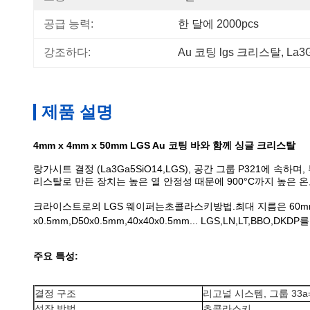
공급 능력:
한 달에 2000pcs
강조하다:
Au 코팅 lgs 크리스탈
, 
La3
제품 설명
4mm x 4mm x 50mm LGS Au 코팅 바와 함께 싱글 크리스탈
랑가시트 결정 (La3Ga5SiO14,LGS), 공간 그룹 P321에 
리스탈로 만든 장치는 높은 열 안정성 때문에 900°C까지 높은 
크라이스트로의 LGS 웨이퍼는
초콜라스키
방법.최대 지름은 60m
x0.5mm,D50x0.5mm,40x40x0.5mm... LGS,LN,LT,B
주요 특성:
결정 구조
리고널 시스템, 그룹 33a= 8
성장 방법
초콜라스키