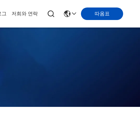
따옴표
로그
저희와 연락