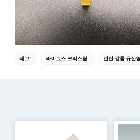
태그:
라이그스 크리스탈
란탄 갈륨 규산