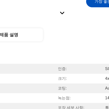
가장 좋
제품 설명
인증:
S
크기:
4
코팅:
A
녹는점:
1
포장 세부 사항:
투