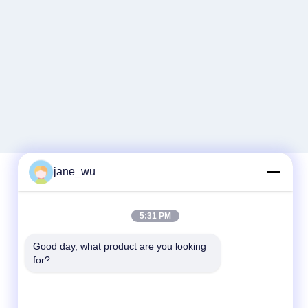
jane_wu
빠른 연락
5:31 PM
전화
Good day, what product are you looking 
for?
86-0551-63840886
이메일
jane_wu@crystro.com