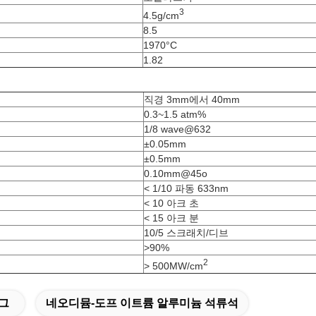
3
4.5g/cm
8.5
1970°C
1.82
직경 3mm에서 40mm
0.3~1.5 atm%
1/8 wave@632
±0.05mm
±0.5mm
0.10mm@45o
< 1/10 파동 633nm
< 10 아크 초
< 15 아크 분
10/5 스크래치/디브
>90%
2
> 500MW/cm
야그
네오디뮴-도프 이트륨 알루미늄 석류석