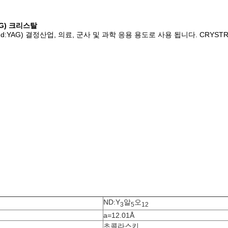
G) 크리스탈
:YAG) 결정
산업, 의료, 군사 및 과학 응용 용도로 사용 됩니다. CRYSTRO
ND:Y
알
오
3
5
12
a=12.01Å
초콜라스키