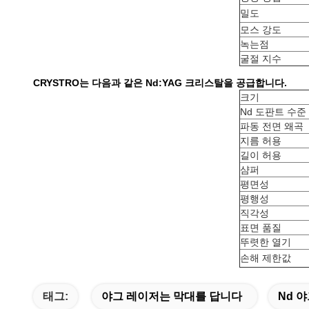
밀도
모스 강도
녹는점
굴절 지수
CRYSTRO는 다음과 같은 Nd:YAG 크리스탈을 공급합니다.
크기
Nd 도판트 수준
파동 전면 왜곡
지름 허용
길이 허용
샴퍼
평면성
평행성
직각성
표면 품질
뚜렷한 열기
손해 제한값
태그:
야그 레이저는 막대를 답니다
Nd 