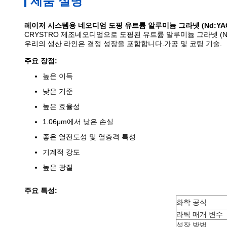
제품 설명
레이저 시스템용 네오디엄 도핑 유트륨 알루미늄 그라넷 (Nd:YA
CRYSTRO 제조
네오디엄으로 도핑된 유트륨 알루미늄 그라넷 (Nd
우리의 생산 라인은 결정 성장을 포함합니다.가공 및 코팅 기술.
주요 장점:
높은 이득
낮은 기준
높은 효율성
1.06μm에서 낮은 손실
좋은 열전도성 및 열충격 특성
기계적 강도
높은 광질
주요 특성:
화학 공식
라틱 매개 변수
성장 방법