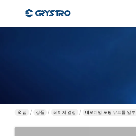
집
상품
레이저 결정
네오디엄 도핑 유트륨 알루미