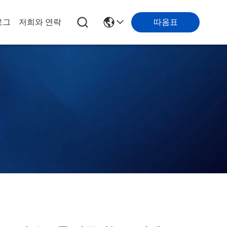
따옴표
로그
저희와 연락