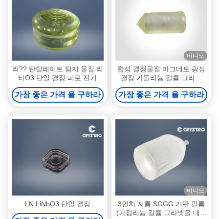
비디오
리?? 탄탈레이트 탐지 물질 리
합성 결정물질 마그네토 광성
타O3 단일 결정 피로 전기
결정 가돌리늄 갈륨 그라넷
GGG
가장 좋은 가격 을 구하라
가장 좋은 가격 을 구하라
비디오
LN LiNbO3 단일 결정
3인치 지름 SGGG 기판 필름
(가정리늄 갈륨 그라넷을 대체