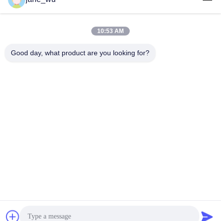
10:53 AM
빠른 연락
Good day, what product are you looking for?
전화
86-0551-63840886
이메일
jane_wu@crystro.com
주소
176번, Yuner Rd, Yunhai Rd 산업 단지, Baohe 지구, 허페이
시, 안후이 성
개인정보 보호 정책
|
사이트맵
중국 좋은 품질 광 자기 크리스탈 공급자. 저작권 2018-2026
ANHUI CRYSTRO CRYSTAL MATERIALS Co., Ltd. 모두 모든 권
리 보호