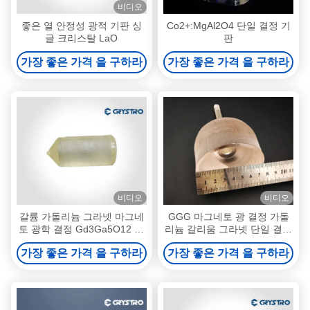
비디오
좋은 열 안정성 광적 기판 싱
Co2+:MgAl2O4 단일 결정 기
글 크리스탈 LaO
판
가장 좋은 가격 을 구하라
가장 좋은 가격 을 구하라
비디오
비디오
갈륨 가돌리늄 그라넷 마그네
GGG 마그네토 광 결정 가돌
토 광학 결정 Gd3Ga5O12 또
리늄 갈리움 그라넷 단일 결정
는 GGG 단일 결정
및 기판
가장 좋은 가격 을 구하라
가장 좋은 가격 을 구하라