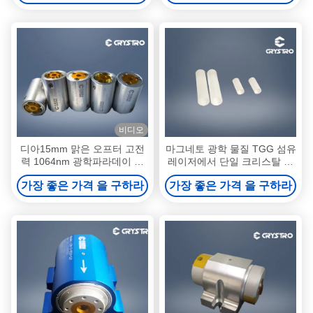
비디오
디아15mm 맑은 오프터 고전
마그네토 광학 물질 TGG 섬유
력 1064nm 광학파라데이 격
레이저에서 단일 크리스탈 광
리기
학 격리
가장 좋은 가격 을 구하라
가장 좋은 가격 을 구하라