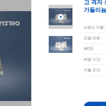
고 격자 상
가돌리늄
브랜드 이름:
모델 번호:
MOQ:
배달 시간:
지불 조건: