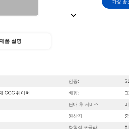
가장 좋
제품 설명
인증:
S
대체 GGG 웨이퍼
배향:
(1
판매 후 서비스:
비
원산지:
중
화학적 포뮬라:
치