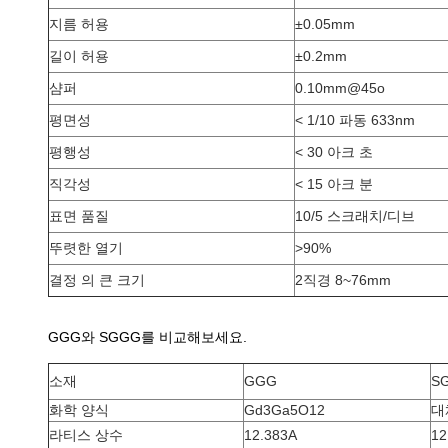
지름 허용
±0.05mm
길이 허용
±0.2mm
샴퍼
0.10mm@45o
평면성
< 1/10 파동 633nm
평행성
< 30 아크 초
직각성
< 15 아크 분
표면 품질
10/5 스크래치/디브
뚜렷한 열기
>90%
결정 의 큰 크기
2직경 8~76mm
GGG와 SGGG를 비교해보세요.
소재
GGG
S
화학 양식
Gd3Ga5O12
대
라티스 상수
12.383A
12