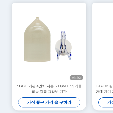
비디오
SGGG 기판 4인치 지름 500μM Ggg 가돌
LaAlO3
리늄 갈륨 그라넷 기판
거대 자기 
가장 좋은 가격 을 구하라
가