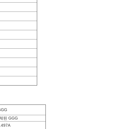
GGG
체된 GGG
.497A