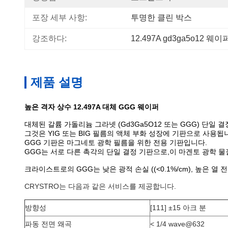
포장 세부 사항:
투명한 클린 박스
강조하다:
12.497A gd3ga5o12 웨이
제품 설명
높은 격자 상수 12.497A 대체 GGG 웨이퍼
대체된 갈륨 가돌리늄 그라넷 (Gd3Ga5O12 또는 GGG) 단일
그것은 YIG 또는 BIG 필름의 액체 부화 성장에 기판으로 사용됩
GGG 기판은 마그네토 광학 필름을 위한 전용 기판입니다.
GGG는 서로 다른 촉각의 단일 결정 기판으로,이 마겐토 광학 물
크라이스트로의 GGG는 낮은 광적 손실 ((<0.1%/cm), 높은 열 전도성 
CRYSTRO는 다음과 같은 서비스를 제공합니다.
방향성
[111] ±15 아크 분
파동 전면 왜곡
< 1/4 wave@632