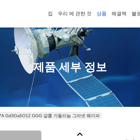
집
우리 에 관한 것
상품
해결책
블
제품 세부 정보
97A Gd3Ga5O12 GGG 갈륨 가돌리늄 그라넷 웨이퍼