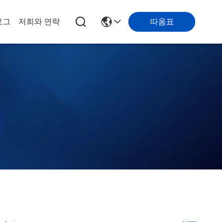
따옴표
로그
저희와 연락