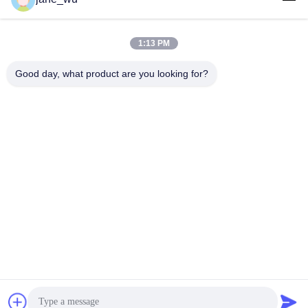
1:13 PM
빠른 연락
Good day, what product are you looking for?
전화
86-0551-63840886
이메일
jane_wu@crystro.com
주소
176번, Yuner Rd, Yunhai Rd 산업 단지, Baohe 지구, 허페이
시, 안후이 성
개인정보 보호 정책
|
사이트맵
중국 좋은 품질 광 자기 크리스탈 공급자. 저작권 2018-2026
ANHUI CRYSTRO CRYSTAL MATERIALS Co., Ltd. 모두 모든 권
리 보호