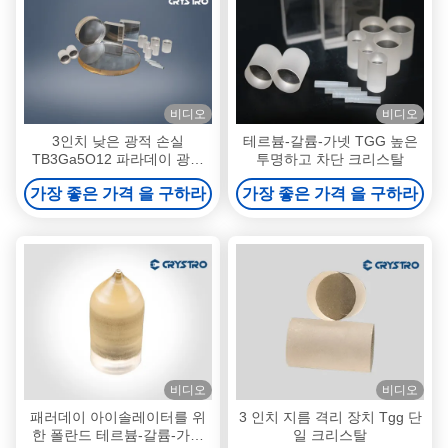
비디오
비디오
3인치 낮은 광적 손실
테르븀-갈륨-가넷 TGG 높은
TB3Ga5O12 파라데이 광적
투명하고 차단 크리스탈
격리기 TGG 크리스탈
가장 좋은 가격 을 구하라
가장 좋은 가격 을 구하라
비디오
비디오
패러데이 아이솔레이터를 위
3 인치 지름 격리 장치 Tgg 단
한 폴란드 테르븀-갈륨-가넷
일 크리스탈