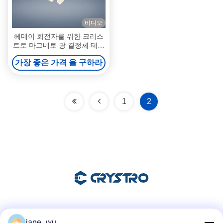
비디오
헤데이 회전자를 위한 크리스
트로 마그네토 광 결정체 테르
븀-갈륨-가넷
가장 좋은 가격 을 구하라
1
2
소셜 미디어
jane_wu