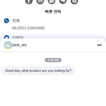
빠른 연락
전화
86-0551-63840886
이메일
jane_wu@crystro.com
jane_wu
주소
176번, Yuner Rd, Yunhai Rd 산업 단지, Baohe 지구, 허페이
4:53 AM
시, 안후이 성
Good day, what product are you looking for?
개인정보 보호 정책
|
사이트맵
중국 좋은 품질 광 자기 크리스탈 공급자. 저작권 2018-2026
ANHUI CRYSTRO CRYSTAL MATERIALS Co., Ltd. 모두 모든 권
리 보호