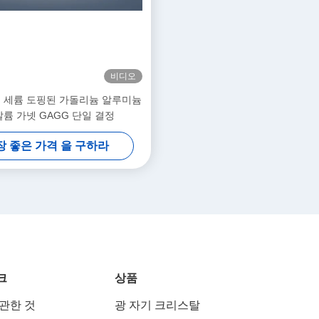
비디오
 세륨 도핑된 가돌리늄 알루미늄
갈륨 가넷 GAGG 단일 결정
장 좋은 가격 을 구하라
크
상품
 관한 것
광 자기 크리스탈