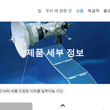
집
우리 에 관한 것
상품
해결책
블
제품 세부 정보
 Ia3d 세륨 도핑된 이트륨 알루미늄 가닛