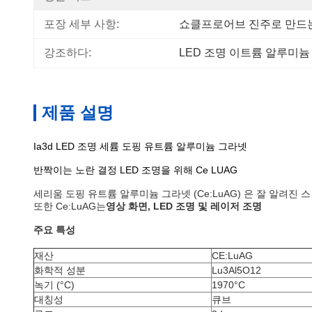
포장 세부 사항:
쇼클프로어브 진주로 만드는
강조하다:
LED 조명 이트륨 알루미늄
제품 설명
Ia3d LED 조명 세륨 도핑 유트륨 알루미늄 그라넷
반짝이는 노란 결정 LED 조명을 위해 Ce LUAG
세리움 도핑 유트륨 알루미늄 그라넷 (Ce:LuAG) 은 잘 알려진 스
또한 Ce:LuAG는
영상 화면, LED 조명 및 레이저 조명
주요 특성
재산
CE:LuAG
화학적 성분
Lu3Al5O12
녹기 (
°C
)
1970
°C
대칭성
큐브