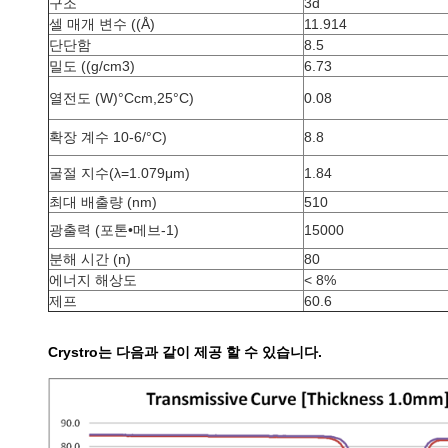
구조
3d
셀 매개 변수 ((Å)
11.914
단단함
8.5
밀도 ((g/cm3)
6.73
열전도 (W)
°C
cm,25
°C
)
0.08
확장 계수 10-6/
°C
)
8.8
굴절 지수
(λ=1.079μm)
1.84
최대 배출량 (nm)
510
광출력 (포톤•메브-1)
15000
분해 시간 (n)
80
에너지 해상도
< 8%
제프
60.6
Crystro는 다음과 같이 제공 할 수 있습니다.