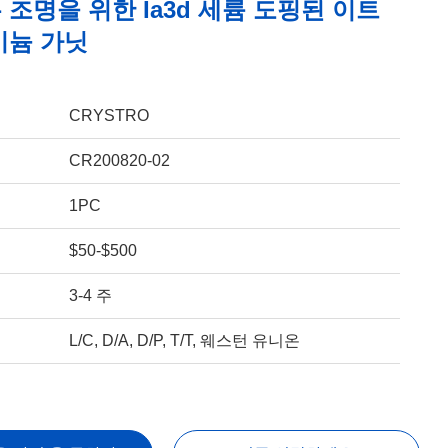
조명을 위한 Ia3d 세륨 도핑된 이트
미늄 가닛
CRYSTRO
CR200820-02
1PC
$50-$500
3-4 주
L/C, D/A, D/P, T/T, 웨스턴 유니온