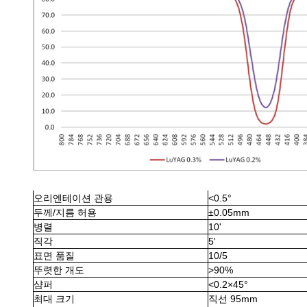
오리엔테이션 관용
<0.5°
두께/지름 허용
±0.05mm
병렬
10'
직각
5'
표면 품질
10/5
뚜렷한 개도
>90%
샴퍼
<0.2×45°
최대 크기
직선 95mm