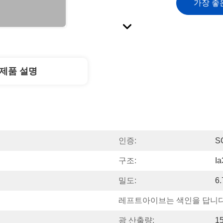
가장 좋
제품 설명
인증:
S
구조:
Ia
밀도:
6
레프트아이브는 색인을 답니다
광 산출량:
1