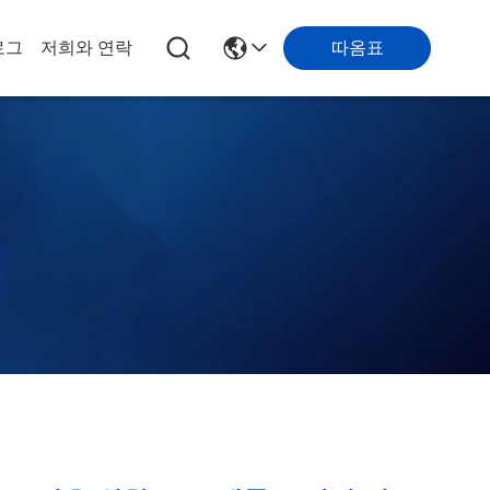
따옴표
로그
저희와 연락