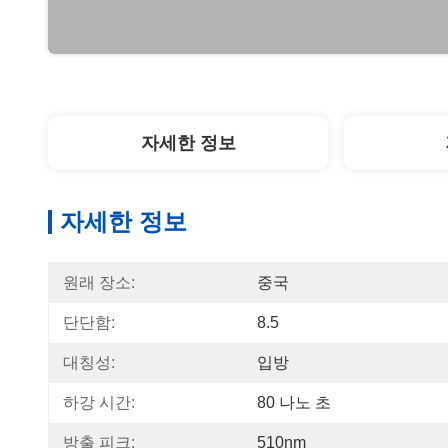
자세한 정보
자세한 정보
원래 장소:
중국
단단함:
8.5
대칭성:
입방
하강 시간:
80 나노 초
방출 피크:
510nm