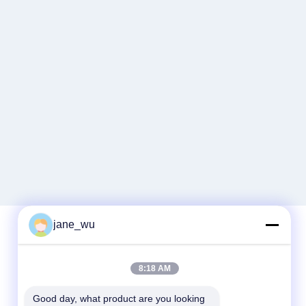
jane_wu
빠른 연락
8:18 AM
전화
Good day, what product are you looking 