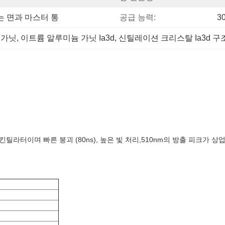
 면과 마스터 통
공급 능력:
3
 가닛
, 
이트륨 알루미늄 가닛 Ia3d
, 
신틸레이션 크리스탈 Ia3d 구
킨틸라터이며 빠른 붕괴 (80ns), 높은 빛 처리,510nm의 방출 피크가 상