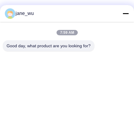
소셜 미디어
jane_wu
7:59 AM
빠른 연락
Good day, what product are you looking for?
전화
86-0551-63840886
이메일
jane_wu@crystro.com
주소
176번, Yuner Rd, Yunhai Rd 산업 단지, Baohe 지구, 허페이
시, 안후이 성
개인정보 보호 정책
|
사이트맵
중국 좋은 품질 광 자기 크리스탈 공급자. 저작권 2018-2026