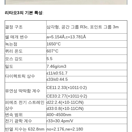
리타오3의 기본 특성
:
결정 구조
삼각형, 공간 그룹 R3c, 포인트 그룹 3m
셀 매개 변수
a=5.154Å
,
c=13.781Å
녹는점
1650
°C
퀴리 온도
607
°C
모스 강도
5.5
밀도
7.46g/cm
3
ε
11
/ε
0
:
51.7
다이렉트릭 상수
ε
33
/ε
0
:
44.5
C
E11
:
2.33
(
×10
11
수
2
)
유연성 딱딱함 계수
C
E33
:
2.77
(
×10
11
수
2
)
피에조 전기 스트레인
d
22
:
2.4
(
×10
-11
C/N
)
상수
d
33
:
0.8
(
×10
-11
C/N
)
변속 범위
400~4500nm
전기 광학 계수
r
33
=30.4pm/V
반열 지수는 632.8nm
n
o
=2.176
,
n
e
=2.180