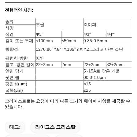
전형적인 사양:
종류
부울
웨이퍼
사양
직경
Φ3′′
Φ3′′
Φ4′′
길이 또는 두께
≤100mm
≤50mm
0.35-0.5mm
방향성
1270.86°Y
,
64°Y
,
135°Y
,
X
,
Y
,
Z
,
그리고 다른 절단
평평한 방향
X
,
Y
참고: 평면 길이
22±2mm
2mm
22±2mm
32±2mm
앞면 닦기
5~15Å로 닦은 거울
뒷면 랩
00.3-1.0μm
평면성
(
μm
)
≤15
굴복
(
μm
)
≤25
크라이스트로는 요청에 따라 다른 크기와 웨이퍼 사양을 제공할 수
있습니다.
태그:
라이그스 크리스탈