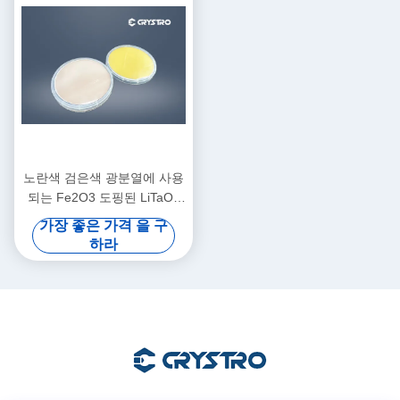
노란색 검은색 광분열에 사용
되는 Fe2O3 도핑된 LiTaO3
웨이퍼
가장 좋은 가격 을 구
하라