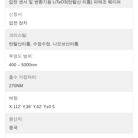
압전 센서 및 변환기용 LiTaO3(탄탈산 리튬) 피에조 웨이퍼
신청서:
압전 장치
크리스탈:
탄탈산리튬, 수정수정, 니오브산리튬
투명도 범위:
400 – 5000nm
흡수 가장자리:
270NM
배향:
X-112' Y,36' Y,42' Y±0.5
원산지:
중국