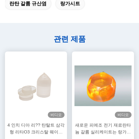
란탄 갈륨 규산염
랑가시트
관련 제품
비디오
비디오
4 인치 디아 리?? 탄탈트 삼각
새로운 피에조 전기 재료란타
형 리타O3 크리스탈 웨이퍼
늄 갈륨 실리케이트는 랑가시
E-O 장치
트 크리스탈로 알려져 있습니