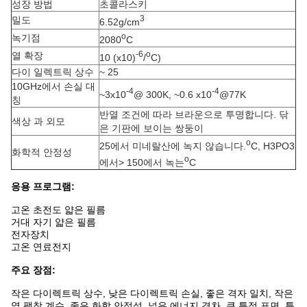
성장 방법
초콜라스키
3
밀도
6.52g/cm
o
녹기점
2080
C
-6
o
열 확장
10 (x10)
/
C)
다이 일렉트릭 상수
~ 25
10GHz에서 손실 대
-4
-4
~3x10
@ 300K, ~0.6 x10
@77K
칭
반열 조건에 따라 브라운으로 투명합니다. 닦
색상 과 외모
은 기판에 보이는 쌍둥이
o
25에서 미네랄산에 녹지 않습니다.
C, H3PO3
화학적 안정성
o
에서> 150에서 녹는
C
응용 프로그램:
고온 초전도 얇은 필름
거대 자기 얇은 필름
전자장치
고온 연료전지
주요 장점:
작은 다이렉트릭 상수, 낮은 다이렉트릭 손실, 좋은 격자 일치, 작은
열 팽창 계수, 좋은 화학 안정성, 넓은 에너지 격차, 큰 특정 표면, 특