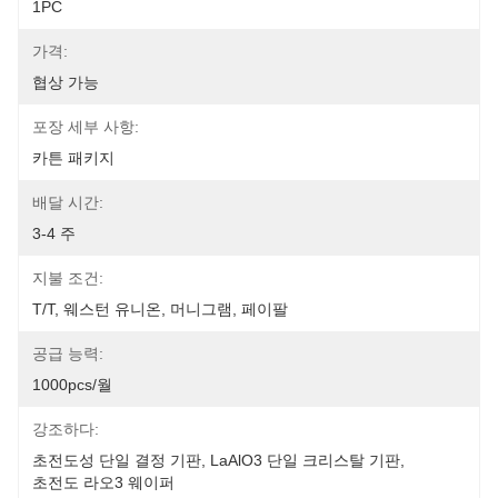
1PC
가격:
협상 가능
포장 세부 사항:
카튼 패키지
배달 시간:
3-4 주
지불 조건:
T/T, 웨스턴 유니온, 머니그램, 페이팔
공급 능력:
1000pcs/월
강조하다:
초전도성 단일 결정 기판
, 
LaAlO3 단일 크리스탈 기판
, 
초전도 라오3 웨이퍼