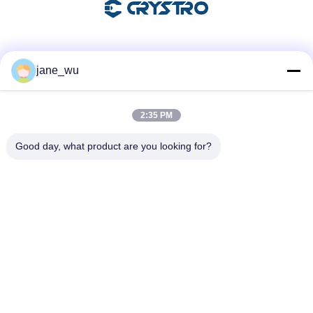
소셜 미디어
jane_wu
2:35 PM
빠른 연락
Good day, what product are you looking for?
전화
86-0551-63840886
이메일
jane_wu@crystro.com
주소
176번, Yuner Rd, Yunhai Rd 산업 단지, Baohe 지구, 허페이
시, 안후이 성