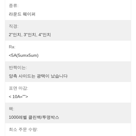
종류:
라운드 웨이퍼
직경:
2"인치, 3"인치, 4"인치
Ra:
<5A(5umx5um)
반짝이는:
양측 사이드는 광택이 났습니다
표면 마감:
< 10A="">
팩:
1000레벨 클린백/투명박스
최소 주문 수량: