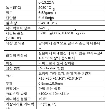
c=13.22 A
녹는점
°C
)
2080
°C
3
밀도
6.52g/cm
)
단단함
6~6.5mhs
-6
열 확장
9.4x10
/°C
다이렉트릭 상수
ε=21
-4
-4
세칸트 손실
3×10
@300k, 0.6×10
@77k
(~10GHz)
색상 및 외관
갈색에서 갈색으로 갈색과 조건이 다릅니
다
실온에서 미네랄산에 녹지 않는
H
3
직무장
4
화학적 안정성
150 °C 이상의 온도에서
특징
마이크로파 전자 장치용
성장 방법
Czochralski 방법
요청에 따라 크기, 최대 지름 3 인치
크기
F15
,
F20
,
F1′′
,
F2′′,
F2.6′′
,
F
3
′′
두께
0.5mm,10.0mm
반짝이는
단일 또는 쌍용
크리스탈 방향
<100> <110> <111>
리디렉션 정밀도
±0.5°
가장자리를 리디렉
2° (특별 1°)
션: