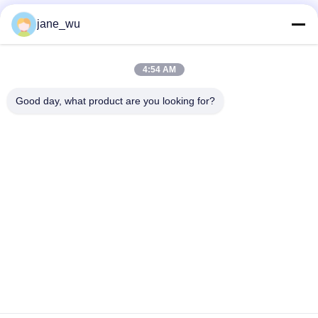
소셜 미디어
jane_wu
4:54 AM
빠른 연락
Good day, what product are you looking for?
전화
86-0551-63840886
이메일
jane_wu@crystro.com
주소
176번, Yuner Rd, Yunhai Rd 산업 단지, Baohe 지구, 허페이
시, 안후이 성
개인정보 보호 정책
|
사이트맵
중국 좋은 품질 광 자기 크리스탈 공급자. 저작권 2018-2026