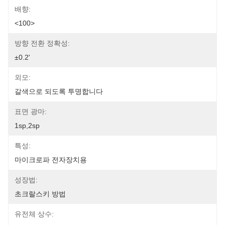
배향:
<100>
방향 전환 정확성:
±0.2'
외모:
갈색으로 되도록 투명합니다
표면 광마:
1sp,2sp
특성:
마이크로파 전자장치용
성장법:
초크랄스키 방법
유전체 상수: