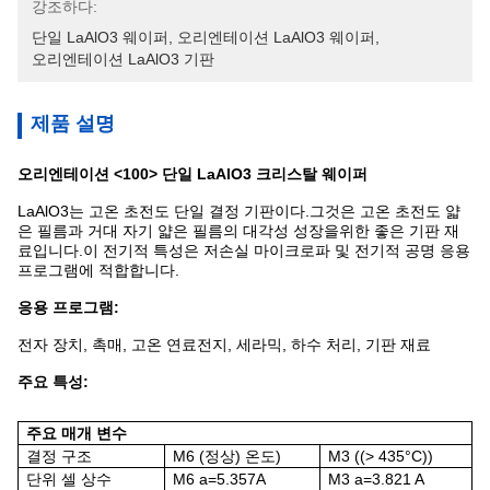
강조하다:
단일 LaAlO3 웨이퍼
, 
오리엔테이션 LaAlO3 웨이퍼
, 
오리엔테이션 LaAlO3 기판
제품 설명
오리엔테이션 <100> 단일 LaAlO3 크리스탈 웨이퍼
LaAlO3는 고온 초전도 단일 결정 기판이다.그것은 고온 초전도 얇
은 필름과 거대 자기 얇은 필름의 대각성 성장을위한 좋은 기판 재
료입니다.이 전기적 특성은 저손실 마이크로파 및 전기적 공명 응용
프로그램에 적합합니다.
응용 프로그램:
전자 장치, 촉매, 고온 연료전지, 세라믹, 하수 처리, 기판 재료
주요 특성:
주요 매개 변수
결정 구조
M6 (정상)
온도)
M3 ((> 435°C)
)
단위 셀 상수
M6 a=5.357A
M3 a=3.821 A