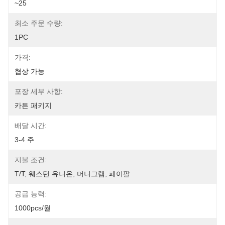
~25
최소 주문 수량:
1PC
가격:
협상 가능
포장 세부 사항:
카튼 패키지
배달 시간:
3-4 주
지불 조건:
T/T, 웨스턴 유니온, 머니그램, 페이팔
공급 능력:
1000pcs/월