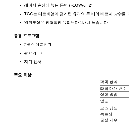
레이저 손상의 높은 문턱 (>1GW/cm2)
TGG는 테르비엄이 첨가된 유리의 두 배의 베르데 상수를 
열전도성은 전형적인 유리보다 1배나 높습니다.
응용 프로그램:
파라데이 회전기;
광학 격리기
자기 센서
주요 특성:
화학 공식
라틱 매개 변수
성장 방법
밀도
모스 강도
녹는점
굴절 지수