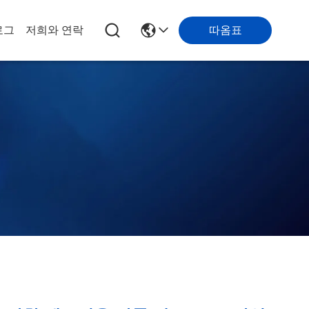
따옴표
로그
저희와 연락