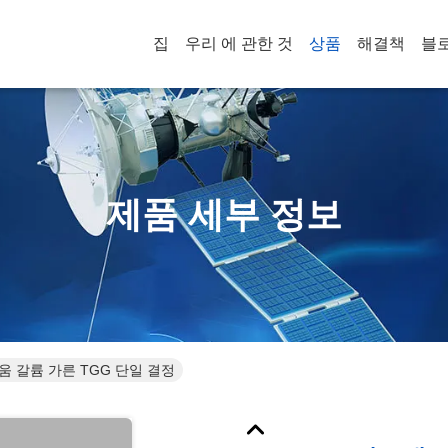
집
우리 에 관한 것
상품
해결책
블
제품 세부 정보
 갈륨 가른 TGG 단일 결정