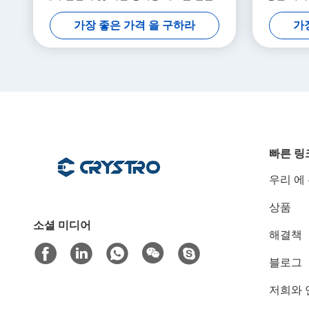
넷, 400-1100nm 전송
사
가장 좋은 가격 을 구하라
가
빠른 링
우리 에
상품
소셜 미디어
해결책
블로그
저희와 