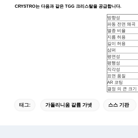
CRYSTRO는 다음과 같은 TGG 크리스탈을 공급합니다.
방향성
파동 전면 왜곡
멸종 비율
지름 허용
길이 허용
샴퍼
평면성
평행성
직각성
표면 품질
AR 코팅
결정 의 큰 크기
태그:
가돌리니움 갈륨 가넷
스스 기판