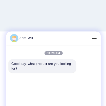
jane_wu
빠른 연락
11:29 AM
전화
Good day, what product are you looking 
for?
86-0551-63840886
이메일
jane_wu@crystro.com
주소
176번, Yuner Rd, Yunhai Rd 산업 단지,
Baohe 지구, 허페이 시, 안후이 성