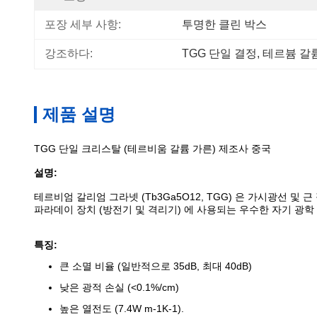
포장 세부 사항:
투명한 클린 박스
강조하다:
TGG 단일 결정
, 
테르븀 갈
제품 설명
TGG 단일 크리스탈 (테르비움 갈륨 가른) 제조사 중국
설명:
테르비엄 갈리엄 그라넷 (Tb3Ga5O12, TGG) 은 가시광선 및
파라데이 장치 (방전기 및 격리기) 에 사용되는 우수한 자기 광학 크리
특징:
큰 소멸 비율 (일반적으로 35dB, 최대 40dB)
낮은 광적 손실 (<0.1%/cm)
높은 열전도 (7.4W m-1K-1).