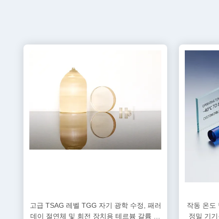
고급 TSAG 레벨 TGG 자기 광학 수정, 패러
작동 온도 범
데이 절연체 및 회전 장치용 테르븀 갈륨 가
정밀 기기