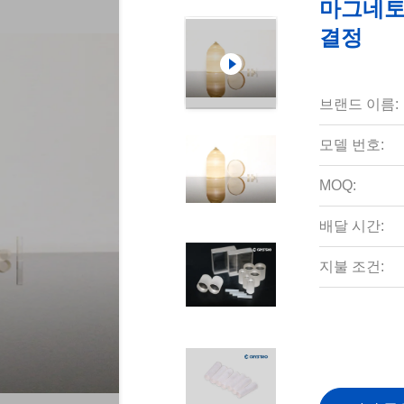
마그네토
결정
브랜드 이름:
모델 번호:
MOQ:
배달 시간:
지불 조건: