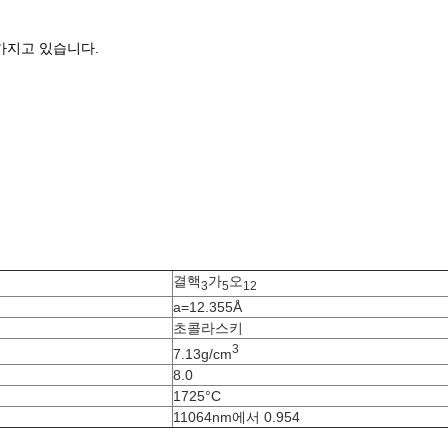
가지고 있습니다.
결핵
가
오
3
5
12
a=12.355Å
초콜라스키
3
7.13g/cm
8.0
1725°C
11064nm에서 0.954