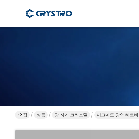
집
상품
광 자기 크리스탈
마그네토 광학 테르비움