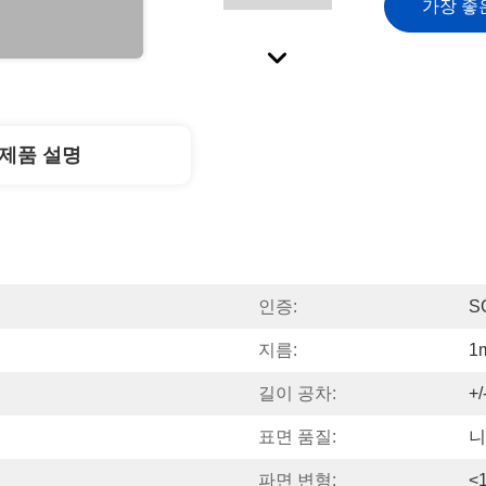
가장 좋
제품 설명
인증:
S
지름:
1
길이 공차:
+/
표면 품질:
니
파면 변형:
<