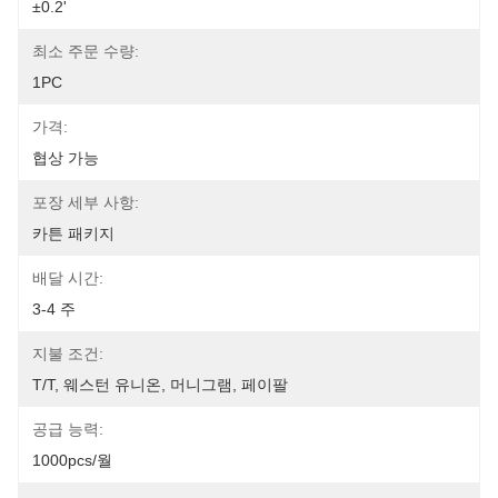
±0.2'
최소 주문 수량:
1PC
가격:
협상 가능
포장 세부 사항:
카튼 패키지
배달 시간:
3-4 주
지불 조건:
T/T, 웨스턴 유니온, 머니그램, 페이팔
공급 능력:
1000pcs/월