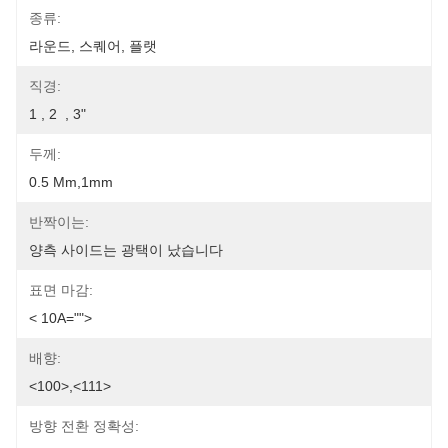
종류:
라운드, 스퀘어, 플랫
직경:
1 , 2  , 3"
두께:
0.5 Mm,1mm
반짝이는:
양측 사이드는 광택이 났습니다
표면 마감:
< 10A="">
배향:
<100>,<111>
방향 전환 정확성: