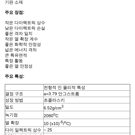
기판 소재
주요 장점:
작은 다이렉트릭 상수
낮은 다이렉트릭 손실
좋은 격자 일치
작은 열 확장 계수
좋은 화학적 안정성
넓은 에너지 격차
큰 특유면적
특정 활동
좋은 열 안정성
주요 특성:
전형적 인 물리적 특성
결정 구조
a=3.79 안그스트롬
성장 방법
초콜라스키
3
밀도
6.52g/cm
o
녹기점
2080
C
-6
o
열 확장
10 (x10)
/
C)
다이 일렉트릭 상수
~ 25