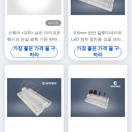
비디오
스퀘어 <100> 낮은 마이크로
0.6mm 란탄 알루미네이트
웨이브 손실 광학 기판 란타늄
LaO 전자 장치용 싱글 크리스
알루미네이트 Laalo3 타겟
탈 웨이퍼
가장 좋은 가격 을 구
가장 좋은 가격 을 구
하라
하라