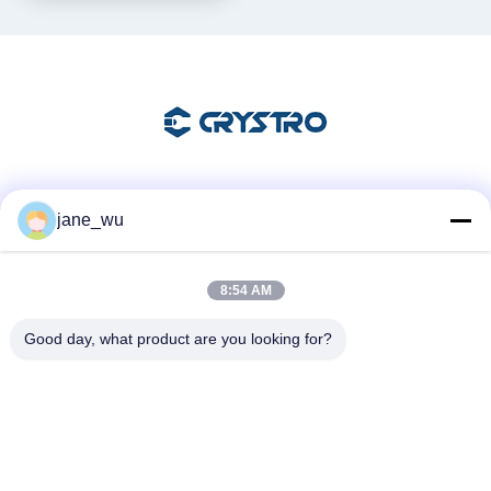
소셜 미디어
jane_wu
8:54 AM
빠른 연락
Good day, what product are you looking for?
전화
86-0551-63840886
이메일
jane_wu@crystro.com