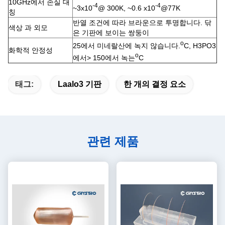
10GHz에서 손실 대
-4
-4
~3x10
@ 300K, ~0.6 x10
@77K
칭
반열 조건에 따라 브라운으로 투명합니다. 닦
색상 과 외모
은 기판에 보이는 쌍둥이
o
25에서 미네랄산에 녹지 않습니다.
C, H3PO3
화학적 안정성
o
에서> 150에서 녹는
C
태그:
Laalo3 기판
한 개의 결정 요소
관련 제품