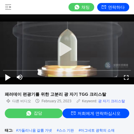
채팅
연락하다
패러데이 편광기를 위한 고분리 광 자기 TGG 크리스탈
다른 비디오
February 25, 2023
Keyword:
광 자기 크리스탈
잡담
저희에게 연락하십시오
태그:
#
가돌리니움 갈륨 가넷
#
스스 기판
#
마그네토 광학의 소재